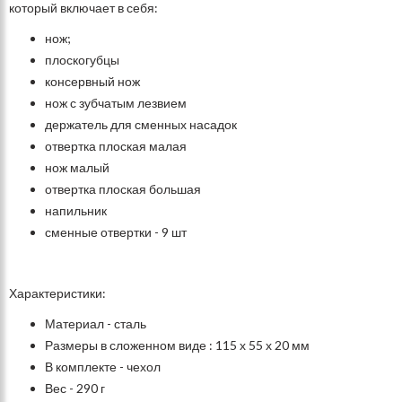
который включает в себя:
нож;
плоскогубцы
консервный нож
нож с зубчатым лезвием
держатель для сменных насадок
отвертка плоская малая
нож малый
отвертка плоская большая
напильник
сменные отвертки - 9 шт
Характеристики:
Материал - сталь
Размеры в сложенном виде : 115 х 55 х
20 мм
В комплекте - чехол
Вес -
290 г