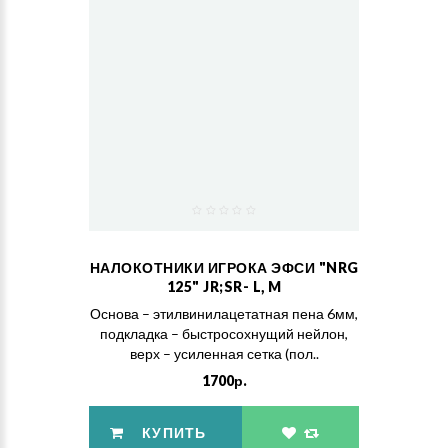
НАЛОКОТНИКИ ИГРОКА ЭФСИ "NRG
125" JR;SR- L, M
Основа – этилвинилацетатная пена 6мм,
подкладка – быстросохнущий нейлон,
верх – усиленная сетка (пол..
1700р.
КУПИТЬ